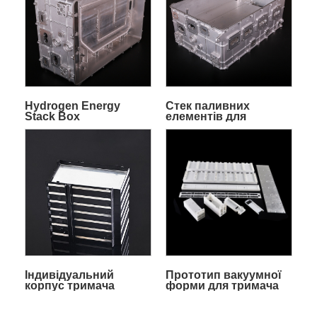
Hydrogen Energy
Стек паливних
Stack Box
елементів для
водневої енергії
Індивідуальний
Прототип вакуумної
корпус тримача
форми для тримача
клітини
сердечника
акумулятора