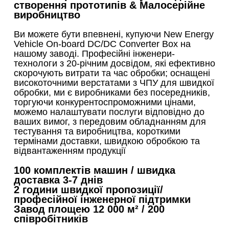
створення прототипів & Малосерійне
виробництво
Ви можете бути впевнені, купуючи New Energy
Vehicle On-board DC/DC Converter Box на
нашому заводі. Професійні інженери-
технологи з 20-річним досвідом, які ефективно
скорочують витрати та час обробки; оснащені
високоточними верстатами з ЧПУ для швидкої
обробки, ми є виробниками без посередників,
торгуючи конкурентоспроможними цінами,
можемо налаштувати послуги відповідно до
ваших вимог, з передовим обладнанням для
тестування та виробництва, короткими
термінами доставки, швидкою обробкою та
відвантаженням продукції
100 комплектів машин / швидка
доставка 3-7 днів
2 години швидкої пропозиції/
професійної інженерної підтримки
Завод площею 12 000 м² / 200
співробітників