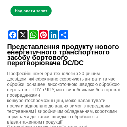
Надіслати запит
Facebook
X
WhatsApp
Pinterest
LinkedIn
Share
Представлення продукту нового
енергетичного транспортного
засобу бортового
перетворювача DC/DC
Професійні інженери-технологи з 20-річним
досвідом, які ефективно скорочують витрати та час
обробки; оснащені високоточною швидкою обробкою
верстатів з ЧПУ з ЧПУ, ми є виробниками без торгівлі
посередниками
конкурентоспроможні ціни, може налаштувати
послуги відповідно до ваших вимог, з передовим
тестуванням і виробничим обладнанням, короткими
термінами доставки, швидкою обробкою та
відвантаженням продукції