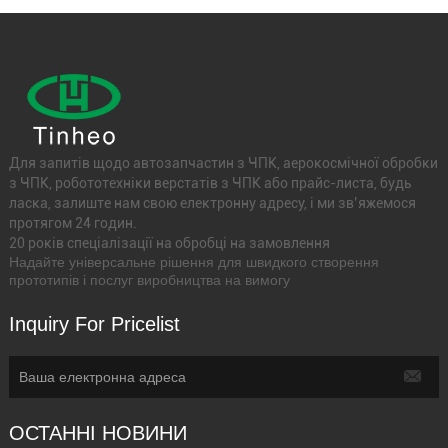
Для запитів щодо автозапчастин з ЧПК, аерокосмічної обробки
з ЧПК, робототехніки верстатів з ЧПК або прайс-листа, будь
ласка, залиште нам свою електронну адресу, і ми зв’яжемося
протягом 24 годин.
20 років спеціалізації на обробці на замовлення
Надайте універсальне рішення для швидкого створення
прототипів і послуг виробництва на вимогу
Inquiry For Pricelist
ОСТАННІ НОВИНИ